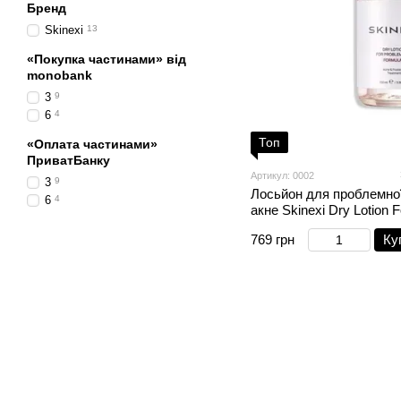
Бренд
Skinexi
13
«Покупка частинами» від
monobank
3
9
6
4
Топ
«Оплата частинами»
ПриватБанку
Артикул: 0002
3
9
Лосьйон для проблемної
6
4
акне Skinexi Dry Lotion 
769 грн
Ку