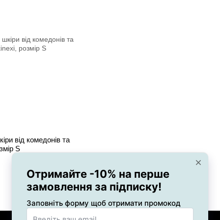
іри від комедонів та
змір S