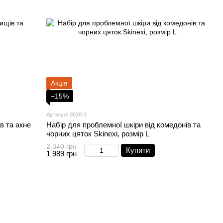
Акція
−15%
Артикул: 0010-1
в та акне
Набір для проблемної шкіри від комедонів та
чорних цяток Skinexi, розмір L
2 340 грн
Купити
1 989 грн