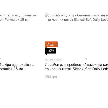
Акція
−0%
31
5
Артикул: 0004
 шкіри від прищів та
Лосьйон для проблемної шкіри від ко
Formula+ 15 мл
та чорних цяток Skinexi Soft Daily Lot
290 грн