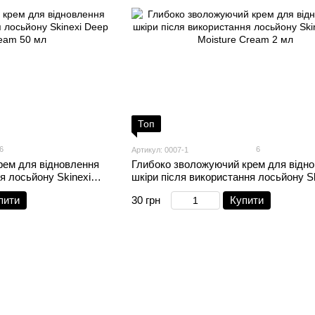
Топ
6
6
Артикул: 0007-1
рем для відновлення
Глибоко зволожуючий крем для відн
я лосьйону Skinexi
шкіри після використання лосьйону Sk
 мл
Deep Moisture Cream 2 мл
пити
30 грн
Купити