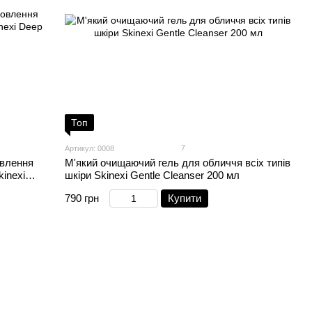
Топ
7
Артикул: 0008
овлення
М'який очищаючий гель для обличчя всіх типів
inexi
шкіри Skinexi Gentle Cleanser 200 мл
790 грн
Купити