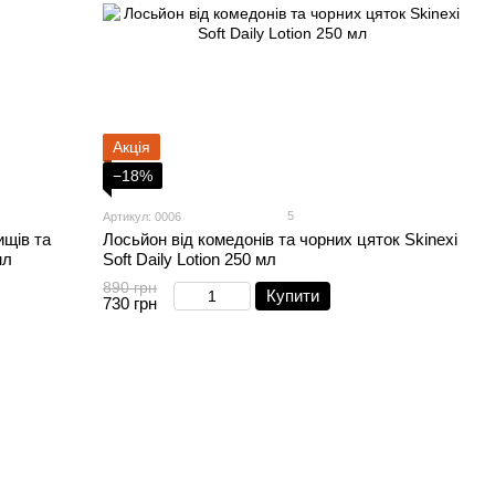
Акція
−18%
5
Артикул: 0006
ищів та
Лосьйон від комедонів та чорних цяток Skinexi
мл
Soft Daily Lotion 250 мл
890 грн
Купити
730 грн