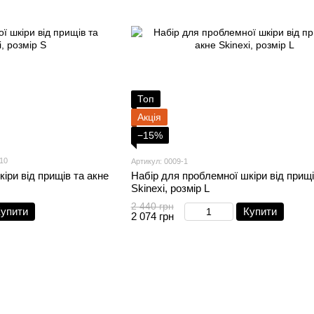
Топ
Акція
−15%
10
Артикул: 0009-1
іри від прищів та акне
Набір для проблемної шкіри від прищі
Skinexi, розмір L
2 440 грн
упити
Купити
2 074 грн