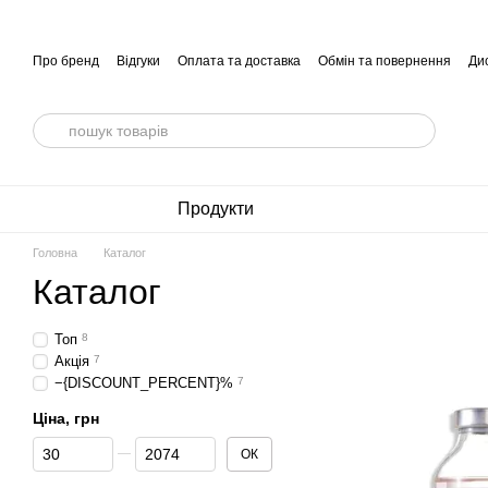
Перейти до основного контенту
Про бренд
Відгуки
Оплата та доставка
Обмін та повернення
Ди
Продукти
Головна
Каталог
Каталог
Топ
8
Акція
7
−{DISCOUNT_PERCENT}%
7
Ціна, грн
Від Ціна, грн
До Ціна, грн
ОК