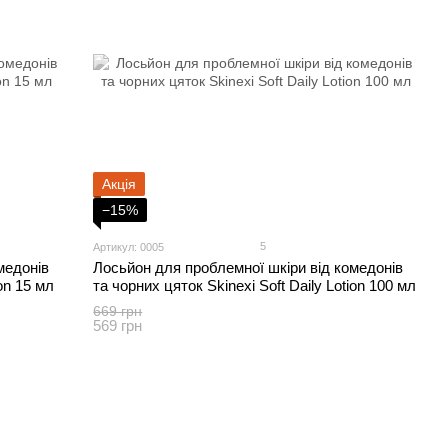
Акція
−15%
5
Артикул: 0005
медонів
Лосьйон для проблемної шкіри від комедонів
ion 15 мл
та чорних цяток Skinexi Soft Daily Lotion 100 мл
669 грн
569 грн