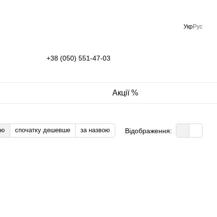
Укр
Рус
+38 (050) 551-47-03
Акції %
тю
спочатку дешевше
за назвою
Відображення: