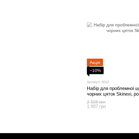
Акція
−10%
Артикул: 0010
Набір для проблемної шк
чорних цяток Skinexi, ро
2 119 грн
1 907 грн