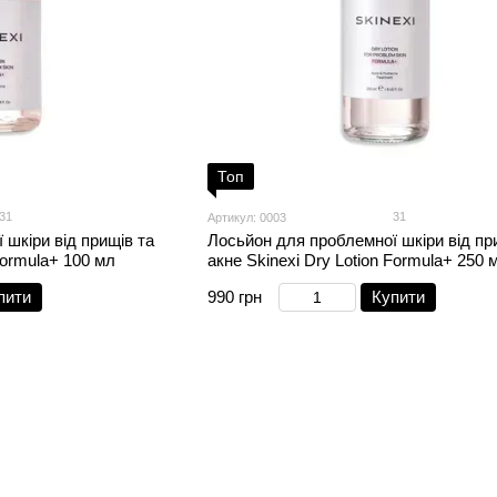
Топ
31
31
Артикул: 0003
 шкіри від прищів та
Лосьйон для проблемної шкіри від пр
Formula+ 100 мл
акне Skinexi Dry Lotion Formula+ 250 
пити
990 грн
Купити