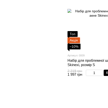
Топ
Акція
−10%
Артикул: 0009
Набір для проблемної шк
Skinexi, розмір S
2 219 грн
К
1 997 грн