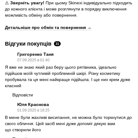
⚠️
Зверніть увагу!
При цьому Skinexi індивідуально підходить
до кожного клієнта і може розглянути в порядку виключення
можливість обміну або повернення.
Детальніше про обмін та повернення
→
Відгуки покупців
31
Григоренко Таня
07.09.2025 в 01:40
Я вже не знаю який раз беру цього рятівника, ідеально
підійшов моїй чутливій проблемній шкірі. Різну косметику
пробувала та ця мені найкраще підійшла. І ще них крем дуже
класний
Відповісти
Юля Краснова
01.09.2025 в 18:25
В мене були жахливі висипання, не можна було торкнутися до
свого обличчя. Цей засіб мені дуже допоміг дякую вам
що створили його