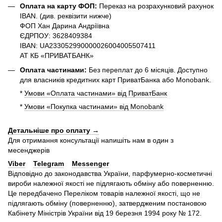
Оплата на карту ФОП:
Переказ на розрахунковий рахунок
IBAN. (див. реквізити нижче)
ФОП Хан Дарина Андріївна
ЄДРПОУ: 3628409384
IBAN: UA233052990000026004005507411
АТ КБ «ПРИВАТБАНК»
Оплата частинами:
Без переплат до 6 місяців. Доступно
для власників кредитних карт ПриватБанка або Monobank.
*
Умови «Оплата частинами» від ПриватБанк
*
Умови «Покупка частинами» від Monobank
Детальніше про оплату →
Для отримання консультації напишіть нам в один з
месенджерів
Viber
Telegram
Messenger
Відповідно до законодавства України, парфумерно-косметичні
вироби належної якості не підлягають обміну або поверненню.
Це передбачено Переліком товарів належної якості, що не
підлягають обміну (поверненню), затвердженим постановою
Кабінету Міністрів України від 19 березня 1994 року № 172.