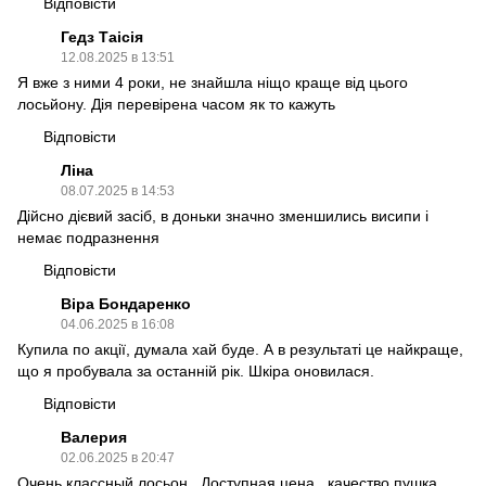
Відповісти
Гедз Таісія
12.08.2025 в 13:51
Я вже з ними 4 роки, не знайшла ніщо краще від цього
лосьйону. Дія перевірена часом як то кажуть
Відповісти
Ліна
08.07.2025 в 14:53
Дійсно дієвий засіб, в доньки значно зменшились висипи і
немає подразнення
Відповісти
Віра Бондаренко
04.06.2025 в 16:08
Купила по акції, думала хай буде. А в результаті це найкраще,
що я пробувала за останній рік. Шкіра оновилася.
Відповісти
Валерия
02.06.2025 в 20:47
Очень классный лосьон . Доступная цена , качество пушка