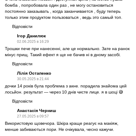
бомба , попробовала один раз , не могу остановиться
постоянно заказывать , когда заканчивается , буду теперь
только этим продуктом пользоваться , ведь это самый топ.
Відповісти
Ігор Данилюк
02.06.2025 в 16:29
Трошки пече при нанесенні, але це нормально. Зате на ранок
мінус прищ. Такий ефект я ще не бачив ні в дному засобі.
Відповісти
Лілія Остапенко
30.05.2025 в 21:44
дочки 14 років була проблема з акне. порадила знайома цей
лосьйон. результат — через 10 днів чисте лице. я в шоці 😅
Відповісти
Анастасія Черниш
27.05.2025 в 09:57
Використовую щовечора. Шкіра краще реагує на макіяж,
менше забиваються пори. Не очікувала, чесно кажучи.