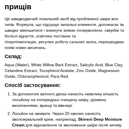
прищів
Це швидкодіючий локальний засіб від проблемної шкіри всіх
типів. Формула, що підсушує запальні елементи, допомагає їм
швидко зменшитися і зникнути знімає почервоніння, свербіж та
болісні відчуття, освітлює постакне та
гіперпігментацію, регулює роботу сальних залоз, перешкоджає
появі нових висипань.
Склад:
Aqua (Water), White Willow Bark Extract, Salicylic Acid, Blue Clay,
Celandine Extract, Tocopherol Acetate, Zinc Oxide, Magnesium
Oxide, Chloramphenicol, Para Red.
Спосіб застосування:
За допомогою ватного диска нанесіть невелику кількість
лосьйону на попередньо очищену шкіру, уражену
висипаннями, вранці та ввечері.
Лосьйон не змивати. Через 20 хвилин нанесіть
зволожувальний крем, наприклад,
Skinexi Deep Moisture
Cream
для відновлення та зволоження шкіри після активу.