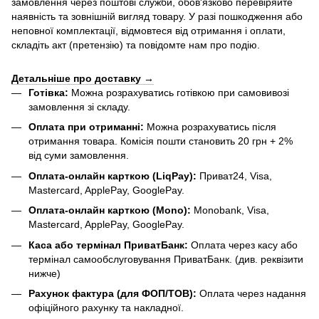
замовлення через поштові служби, обов'язково перевіряйте
наявність та зовнішній вигляд товару. У разі пошкодження або
неповної комплектації, відмовтеся від отримання і оплати,
складіть акт (претензію) та повідомте нам про подію.
Детальніше про доставку →
Готівка:
Можна розрахуватись готівкою при самовивозі
замовлення зі складу.
Оплата при отриманні:
Можна розрахуватись після
отримання товара. Комісія пошти становить 20 грн + 2%
від суми замовлення.
Оплата-онлайн карткою (LiqPay):
Приват24, Visa,
Mastercard, ApplePay, GooglePay.
Оплата-онлайн карткою (Mono):
Monobank, Visa,
Mastercard, ApplePay, GooglePay.
Каса або термінал ПриватБанк:
Оплата через касу або
термінал самообслуговування ПриватБанк. (див. реквізити
нижче)
Рахунок фактура (для ФОП/ТОВ):
Оплата через надання
офіційного рахунку та накладної.