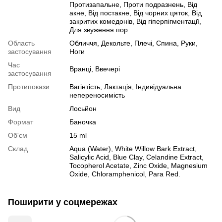
Протизапальне, Проти подразнень, Від
акне, Від постакне, Від чорних цяток, Від
закритих комедонів, Від гіперпігментації,
Для звуження пор
Область
Обличчя, Декольте, Плечі, Спина, Руки,
застосування
Ноги
Час
Вранці, Ввечері
застосування
Протипокази
Вагінтість, Лактація, Індивідуальна
непереносимість
Вид
Лосьйон
Формат
Баночка
Об'єм
15 ml
Склад
Aqua (Water), White Willow Bark Extract,
Salicylic Acid, Blue Clay, Celandine Extract,
Tocopherol Acetate, Zinc Oxide, Magnesium
Oxide, Chloramphenicol, Para Red.
Поширити у соцмережах