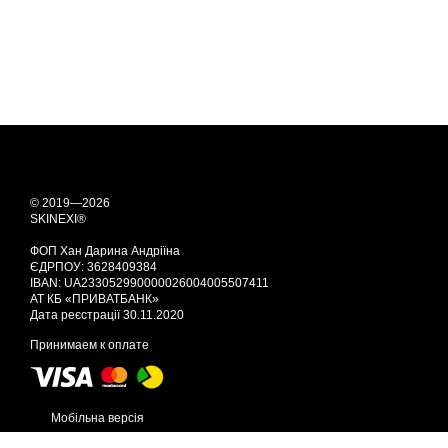
© 2019—2026
SKINEXI®
ФОП Хан Дарина Андріїна
ЄДРПОУ: 3628409384
IBAN: UA233052990000026004005507411
АТ КБ «ПРИВАТБАНК»
Дата реєстрації 30.11.2020
Принимаем к оплате
Мобільна версія