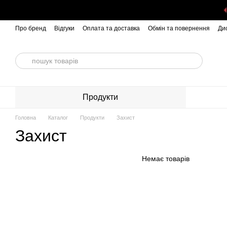
Перейти до основного контенту
Про бренд
Відгуки
Оплата та доставка
Обмін та повернення
Ди
Продукти
Головна
Каталог
Продукти
Захист
Захист
Немає товарів