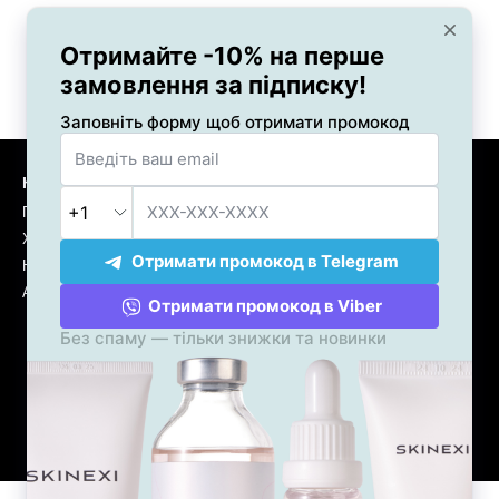
Каталог
Клієнтам
Продукти
Вхід до кабінету
Хіти
Про бренд
Новинки
Відгуки
Акції %
Оплата та доставка
Обмін та повернення
Дисконтна програма
Партнерам
Робота
Контакти
Оферта
Мапа сайту