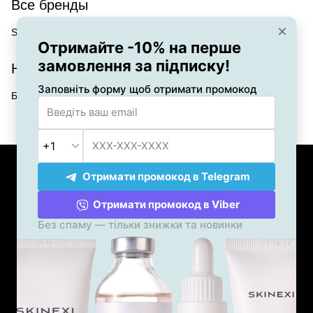
Все бренды
Skinexi
Новости
Блог
+38 (050) 551-47-03
+38 (096) 551-47-03
Контакты
Полная версия сайта
Карта сайта
© 2019—2026
SKINEXI®
ФЛП Хан Дарина Андреевна