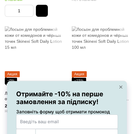
Акция
Акция
−0%
−15%
5
5
Лосьон для проблемной кожи
Лосьон для проблемной кожи
от комедонов и чёрных точек
от комедонов и чёрных точек
Skinexi Soft Daily Lotion 15 мл
Skinexi Soft Daily Lotion 100 мл
290 грн
569 грн
669 грн
Нет в наличии
Нет в наличии