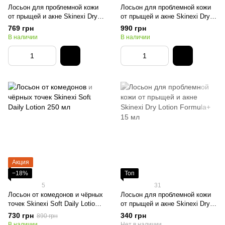
Лосьон для проблемной кожи
Лосьон для проблемной кожи
от прыщей и акне Skinexi Dry
от прыщей и акне Skinexi Dry
Lotion Formula+ 100 мл
Lotion Formula+ 250 мл
769 грн
990 грн
В наличии
В наличии
Акция
−18%
Топ
5
31
Лосьон от комедонов и чёрных
Лосьон для проблемной кожи
точек Skinexi Soft Daily Lotion
от прыщей и акне Skinexi Dry
250 мл
Lotion Formula+ 15 мл
730 грн
340 грн
890 грн
В наличии
Нет в наличии