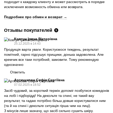
подходит к каждому клиенту и может рассмотреть в порядке
исключения возможность обмена или возврата.
Подробнее про обмен и возврат
→
Отзывы покупателей
5
Ковтун Ірина Вікторівна
25.12.2025 в 14:43
Продукція варта уваги. Користуємося тиждень, результат
помітний, гарно підсушує прищики, донька задоволена. Але
кремчик все таки потрібний, замовити. Тому рекомендую
однозначно
Ответить
Артюшкова Софія Сергіївна
07.02.2025 в 18:52
Засіб чудовий, за короткий термін допоміг позбутися комедонів
на лобі і підборідді! На декольте та спині, не такий вау
результат, та гадаю потрібно більш довше користуватися ним
(та й на спині і декольте ситуація гірша чим на лиці).
З мінусів лише зазначу, що засіб сильно сушить шкіру.