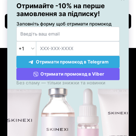
Ответить
Написать отзыв
+38 (050) 551-47-03
+38 (096) 551-47-03
Контакты
Полная версия сайта
Карта сайта
© 2019—2026
SKINEXI®
ФЛП Хан Дарина Андреевна
ЕГРПОУ: 3628409384
IBAN: UA233052990000026004005507411