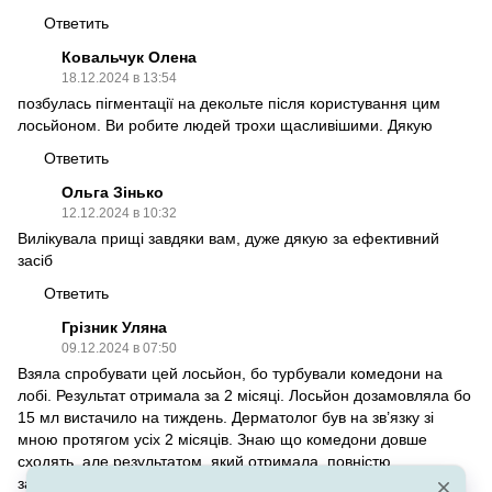
Ответить
Ковальчук Олена
18.12.2024 в 13:54
позбулась пігментації на декольте після користування цим
лосьйоном. Ви робите людей трохи щасливішими. Дякую
Ответить
Ольга Зінько
12.12.2024 в 10:32
Вилікувала прищі завдяки вам, дуже дякую за ефективний
засіб
Ответить
Грізник Уляна
09.12.2024 в 07:50
Взяла спробувати цей лосьйон, бо турбували комедони на
лобі. Результат отримала за 2 місяці. Лосьйон дозамовляла бо
15 мл вистачило на тиждень. Дерматолог був на зв’язку зі
мною протягом усіх 2 місяців. Знаю що комедони довше
сходять, але результатом, який отримала, повністю
задоволена.